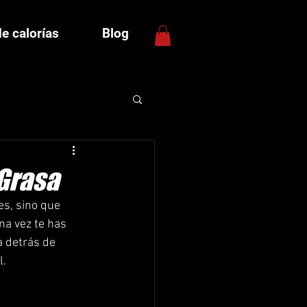
de calorías
Blog
 Grasa
s, sino que 
na vez te has 
 detrás de 
l.