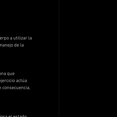
rpo a utilizar la 
manejo de la 
ona que 
ercicio actúa 
en consecuencia, 
jora el estado 