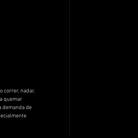
 correr, nadar, 
ara quemar 
la demanda de 
pecialmente 