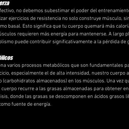
erza
fectivo, no debemos subestimar el poder del entrenamiento
izar ejercicios de resistencia no solo construye músculo, s
o basal. Esto significa que tu cuerpo quemará más caloría
sculos requieren más energía para mantenerse. A largo pl
ismo puede contribuir significativamente a la pérdida de 
licos
dena varios procesos metabólicos que son fundamentales p
cicio, especialmente el de alta intensidad, nuestro cuerpo a
o (carbohidratos almacenados) en los músculos. Una vez q
l cuerpo recurre a las grasas almacenadas para obtener ene
lisis, donde las grasas se descomponen en ácidos grasos libr
 como fuente de energía.