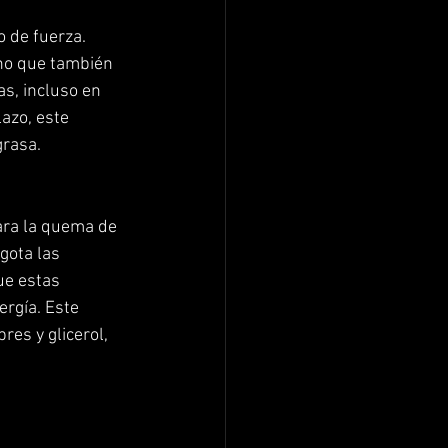
 de fuerza. 
ino que también 
s, incluso en 
azo, este 
grasa.
ara la quema de 
gota las 
ue estas 
rgía. Este 
es y glicerol, 