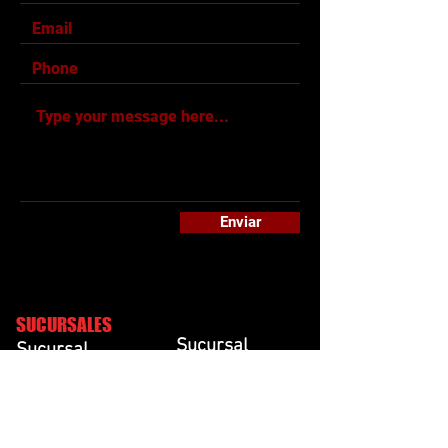
Enviar
SUCURSALES
Sucursal
Sucursal
Guadalupe
Escobedo
Blvd Acapulco 800
Avenida Las Torres
Guadalupe,
General Escobedo,
Nuevo León, México
Nuevo León, México