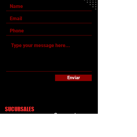
Enviar
SUCURSALES
Sucursal
Sucursal
Guadalupe
Escobedo
Blvd Acapulco 800
Avenida Las Torres
Guadalupe,
General Escobedo,