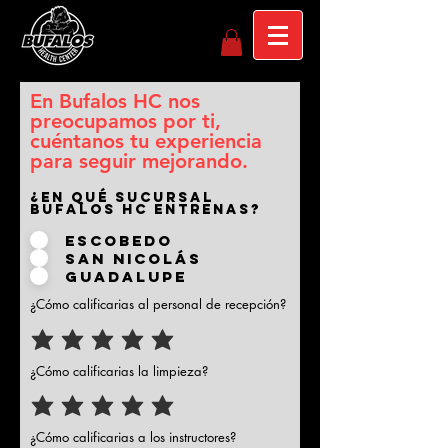
En Bufalos HC nos
preocupamos por ti,
cuéntanos
tu experiencia
para seguir mejorando.
¿En qué sucursal
Bufalos HC entrenas?
Escobedo
San Nicolás
Guadalupe
¿Cómo calificarias al personal de recepción?
¿Cómo calificarias la limpieza?
¿Cómo calificarias a los instructores?