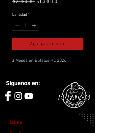
Precio
Precio
 $2,080.00 
$1,330.00
de
oferta
Cantidad
*
Agregar al carrito
3 Meses en Bufalos HC 2026
Síguenos en: