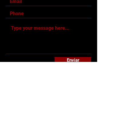
Enviar
SUCURSALES
Sucursal
Sucursal
Guadalupe
Escobedo
Blvd Acapulco 800
Avenida Las Torres
Guadalupe,
General Escobedo,
Nuevo León, México
Nuevo León, México
Tel:
81 10908607
Tel:
8183847221