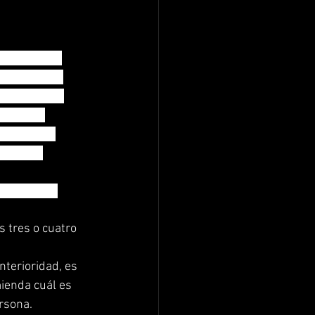
vidad física 
a ello debe 
jóvenes esta 
e en las 
mo de las 
eles de 
e aporta el 
 tres o cuatro 
nterioridad, es 
ienda cuál es 
rsona.