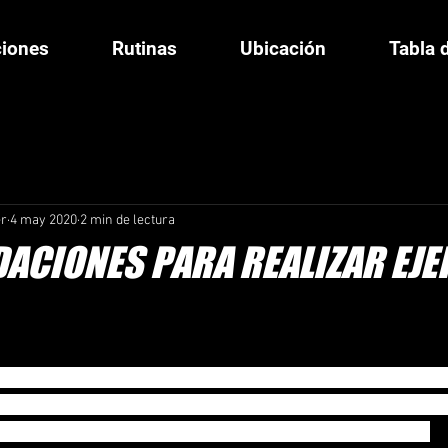
ciones
Rutinas
Ubicación
Tabla 
er
4 may 2020
2 min de lectura
CIONES PARA REALIZAR EJE
el ejercicio físico es una de las recomendaciones habituales
y en el peso adecuado, sino también en el tratamiento de
tiene efectos muy favorables sobre la salud en general.