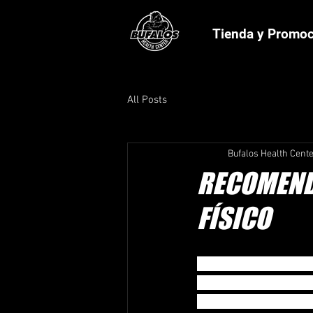
Tienda y Promo
All Posts
Bufalos Health Cent
RECOMENDA
FÍSICO
La práctica habitual d
mantenerse en forma 
enfermedades, ya que 