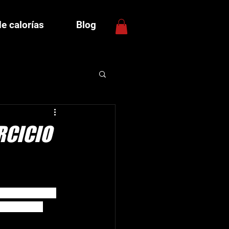
de calorías
Blog
RCICIO
, no sólo para 
 numerosas 