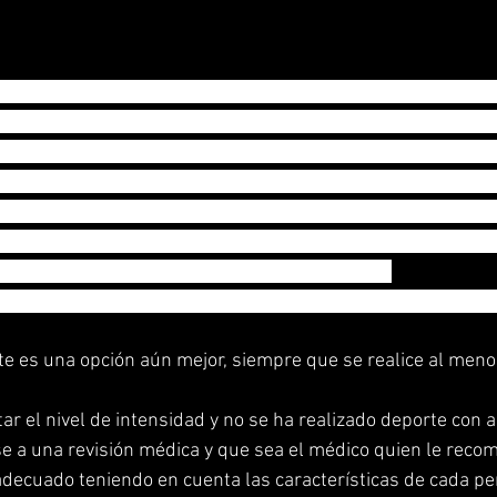
tos beneficios es la reducción del colesterol, ya que la acti
ción de HDL, más conocido como colesterol bueno. Pero par
o físico de forma rutinaria y durante largos periodos. En los 
rol se empieza a lograr entre los 6 a 12 meses, mientras qu
50 años se necesita más tiempo para adaptar el metabolis
 recalcar que se logran pequeñas modificaciones de los niv
mento en que se inicia la práctica de ejercicio.
vidad física permite obtener los beneficios para la salud qu
te es una opción aún mejor, siempre que se realice al menos
r el nivel de intensidad y no se ha realizado deporte con a
 a una revisión médica y que sea el médico quien le recom
 adecuado teniendo en cuenta las características de cada pe