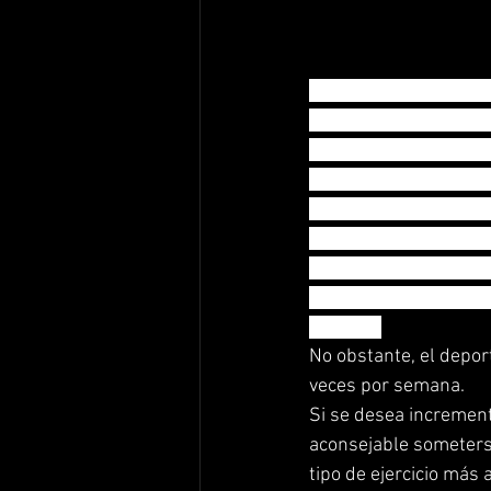
Un claro ejemplo de es
incrementa la produc
realizarse el ejercici
reducción del coleste
personas mayores de 
grasas. Es importante
colesterol desde el mo
Cualquier tipo de acti
ejercicio.
No obstante, el depor
veces por semana.
Si se desea incrementa
aconsejable someterse
tipo de ejercicio más