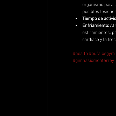
organismo para un
posibles lesione
Tiempo de activid
Enfriamiento: 
Al 
estiramientos, p
cardíaco y la fre
#health
#bufalosgym
#gimnasiomonterrey