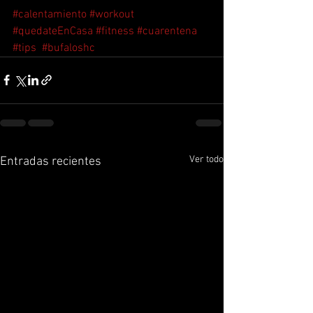
#calentamiento
#workout
#quedateEnCasa
#fitness
#cuarentena
#tips
#bufaloshc
Ver todo
Entradas recientes